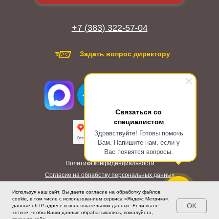
+7 (383) 322-57-04
Задать вопрос директору
Связаться со
специалистом
Здравствуйте! Готовы помочь
Вам. Напишите нам, если у
Вас появятся вопросы.
Политика конфиденциальности
Согласие на обработку персональных данных
Будьте под охраной сильных!
Используя наш сайт, Вы даете согласие на обработку файлов
cookie, в том числе с использованием сервиса «Яндекс Метрика»,
OK
данные об IP-адресе и пользовательских данных. Если вы не
хотите, чтобы Ваши данные обрабатывались, пожалуйста,
© Copyright 1993 - 2026. Подразделение «Д»