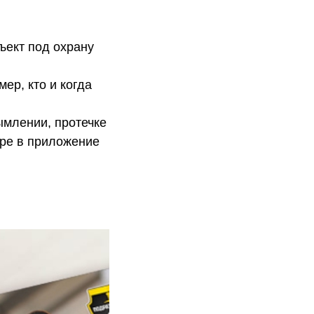
ъект под охрану
ер, кто и когда
ымлении, протечке
уре в приложение