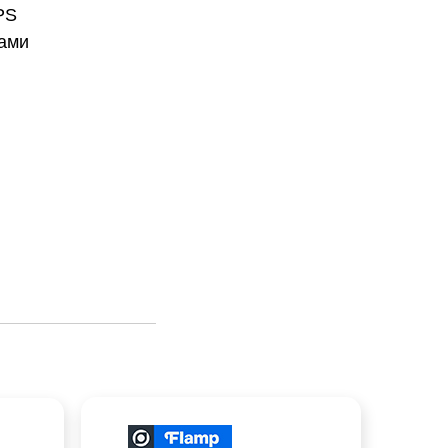
PS
бами