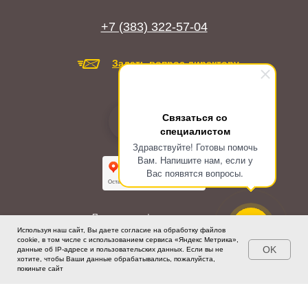
+7 (383) 322-57-04
Задать вопрос директору
Связаться со
специалистом
Здравствуйте! Готовы помочь
Вам. Напишите нам, если у
Вас появятся вопросы.
Политика конфиденциальности
Используя наш сайт, Вы даете согласие на обработку файлов
Согласие на обработку персональных данных
cookie, в том числе с использованием сервиса «Яндекс Метрика»,
OK
данные об IP-адресе и пользовательских данных. Если вы не
Будьте под охраной сильных!
хотите, чтобы Ваши данные обрабатывались, пожалуйста,
покиньте сайт
© Copyright 1993 - 2026. Подразделение «Д»
Все права защищены.